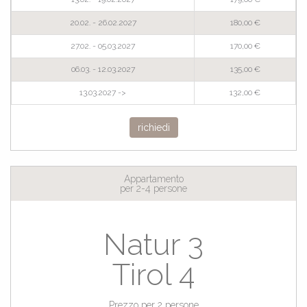
20.02. - 26.02.2027
180,00 €
27.02. - 05.03.2027
170,00 €
06.03. - 12.03.2027
135,00 €
13.03.2027 ->
132,00 €
richiedi
Appartamento
per 2-4 persone
Natur 3
Tirol 4
Prezzo per 2 persone