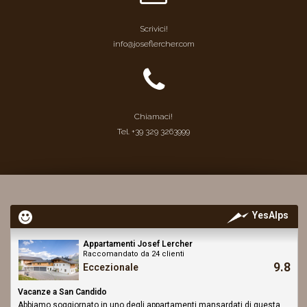
Scrivici!
info@joseflercher.com
Chiamaci!
Tel. +39 329 3263999
YesAlps
Appartamenti Josef Lercher
Raccomandato da 24 clienti
9.8
Eccezionale
Vacanze a San Candido
Abbiamo soggiornato in uno degli appartamenti mansardati di questa