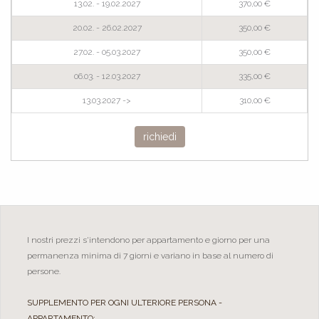
13.02. - 19.02.2027
370,00 €
20.02. - 26.02.2027
350,00 €
27.02. - 05.03.2027
350,00 €
06.03. - 12.03.2027
335,00 €
13.03.2027 ->
310,00 €
richiedi
I nostri prezzi s'intendono per appartamento e giorno per una
permanenza minima di 7 giorni e variano in base al numero di
persone.
SUPPLEMENTO PER OGNI ULTERIORE PERSONA -
APPARTAMENTO: